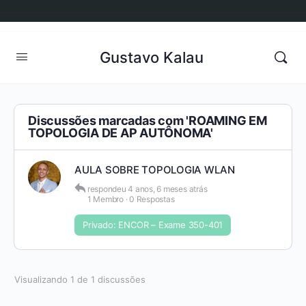
Gustavo Kalau
Discussões marcadas com 'ROAMING EM
TOPOLOGIA DE AP AUTÔNOMA'
AULA SOBRE TOPOLOGIA WLAN
respondeu
4 anos, 6 meses atrás
1 Membro
·
0 Respostas
Privado: ENCOR – Exame 350-401
Visualizando 1 de 1 discussões