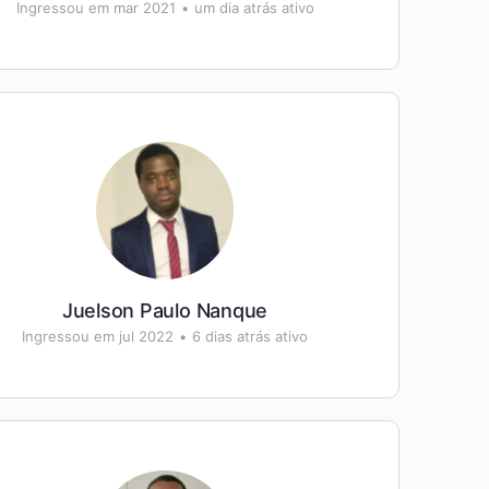
Ingressou em mar 2021
•
um dia atrás ativo
Juelson Paulo Nanque
Ingressou em jul 2022
•
6 dias atrás ativo