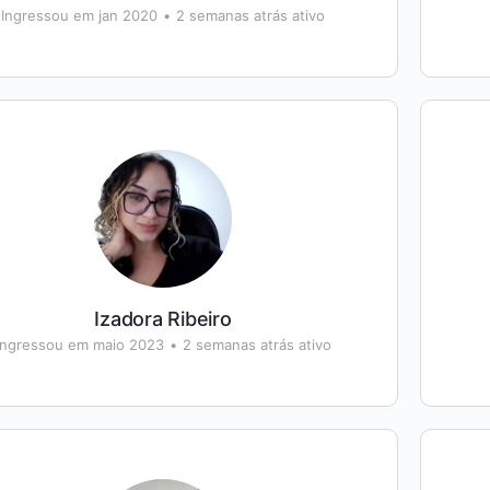
Ingressou em jan 2020
•
2 semanas atrás ativo
Izadora Ribeiro
Ingressou em maio 2023
•
2 semanas atrás ativo