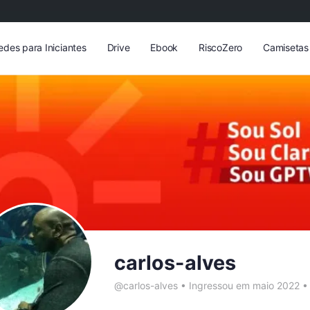
edes para Iniciantes
Drive
Ebook
RiscoZero
Camisetas
carlos-alves
@carlos-alves
•
Ingressou em maio 2022
•