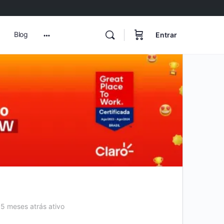
Blog
Entrar
More
options
5 meses atrás ativo