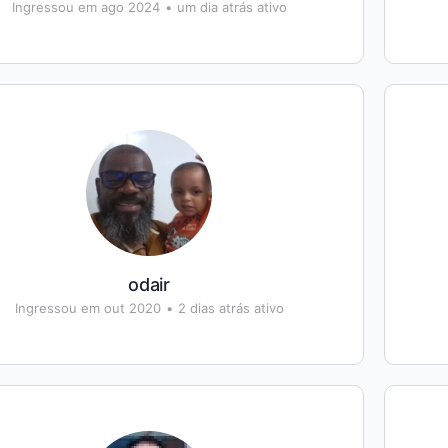
Ingressou em ago 2024
•
um dia atrás ativo
odair
Ingressou em out 2020
•
2 dias atrás ativo