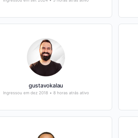
Ingressou em set 2024
•
5 horas atrás ativo
gustavokalau
Ingressou em dez 2018
•
8 horas atrás ativo