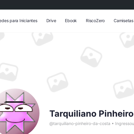
edes para Iniciantes
Drive
Ebook
RiscoZero
Camisetas
Tarquiliano Pinheir
@tarquiliano-pinheiro-da-costa
•
Ingresso