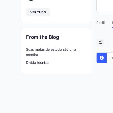
VER TUDO
Perfil
From the Blog
Open
search
Suas metas de estudo são uma
filters
mentira
D
Dívida técnica