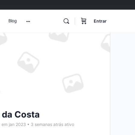
Blog
Entrar
More
options
o da Costa
u em jan 2023
•
3 semanas atrás ativo